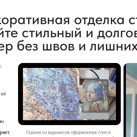
оративная отделка с
те стильный и долг
ер без швов и лишних
х
 от
ую
ряет
Одним из вариантов оформления стен в