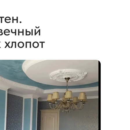
тен.
овечный
 хлопот